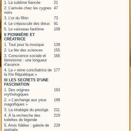
1. La sublime fiancée
21
2. L’arrivée chez les cygnes
47
noirs
3. L’or du Rhin
73
4. Le crépuscule des dieux
91
5. Le vaisseau fantôme
109
II PIONNIÈRE ET
CRÉATRICE
1. Tout pour la musique
139
2. La fée des sciences
155
3. Conscience sociale et
165
féminisme : une longueur
d’avance.
4. La « reine conciliatrice de
177
la IIIe République »
III LES SECRETS D’UNE
FASCINATION
1. Des origines
193
mythologiques
2. « L’archange aux yeux
199
magnifiques »
3. La stratégie du prestige
211
4. À la recherche des
219
toilettes de légende
5. Amis fidèles : galerie de
229
portraits