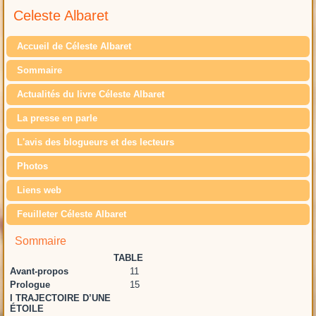
Celeste Albaret
Accueil de Céleste Albaret
Sommaire
Actualités du livre Céleste Albaret
La presse en parle
L'avis des blogueurs et des lecteurs
Photos
Liens web
Feuilleter Céleste Albaret
Sommaire
TABLE
Avant-propos
11
Prologue
15
I TRAJECTOIRE D’UNE
ÉTOILE