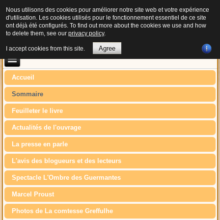
Nous utilisons des cookies pour améliorer notre site web et votre expérience
d'utilisation. Les cookies utilisés pour le fonctionnement essentiel de ce site
ont déjà été configurés. To find out more about the cookies we use and how
to delete them, see our
privacy policy
.
Agree
I accept cookies from this site.
Accueil
Sommaire
Feuilleter le livre
Actualités de l'ouvrage
La presse en parle
L'avis des blogueurs et des lecteurs
Spectacle L'Ombre des Guermantes
Marcel Proust
Photos de La comtesse Greffulhe