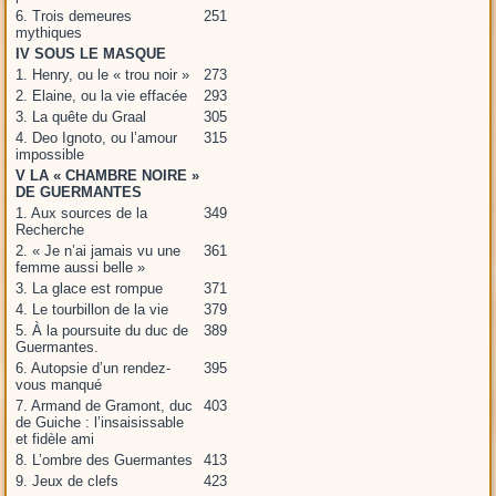
6. Trois demeures
251
mythiques
IV SOUS LE MASQUE
1. Henry, ou le « trou noir »
273
2. Elaine, ou la vie effacée
293
3. La quête du Graal
305
4. Deo Ignoto, ou l’amour
315
impossible
V LA « CHAMBRE NOIRE »
DE GUERMANTES
1. Aux sources de la
349
Recherche
2. « Je n’ai jamais vu une
361
femme aussi belle »
3. La glace est rompue
371
4. Le tourbillon de la vie
379
5. À la poursuite du duc de
389
Guermantes.
6. Autopsie d’un rendez-
395
vous manqué
7. Armand de Gramont, duc
403
de Guiche : l’insaisissable
et fidèle ami
8. L’ombre des Guermantes
413
9. Jeux de clefs
423