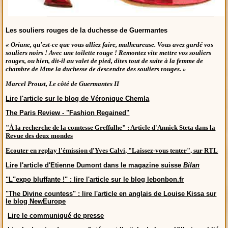
Les souliers rouges de la duchesse de Guermantes
« Oriane, qu'est-ce que vous alliez faire, malheureuse. Vous avez gardé vos
souliers noirs ! Avec une toilette rouge ! Remontez vite mettre vos souliers
rouges, ou bien, dit-il au valet de pied, dites tout de suite à la femme de
chambre de Mme la duchesse de descendre des souliers rouges. »
Marcel Proust, Le côté de Guermantes II
Lire l'article sur le blog de Véronique Chemla
The Paris Review - "Fashion Regained"
"À la recherche de la comtesse Greffulhe" : Article d'Annick Steta dans la
Revue des deux mondes
Ecouter en replay l'émission d'Yves Calvi, "Laissez-vous tenter", sur RTL
Lire l'article d'Etienne Dumont dans le magazine suisse
Bilan
"L"expo bluffante !" : lire l'article sur le blog lebonbon.fr
"The Divine countess" : lire l'article en anglais de Louise Kissa sur
le blog NewEurope
Lire le communiqué de presse