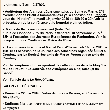
le dimanche 3 avril à 17h30.
•
Auditorium des Archives départementales de Seine-et-Marne
, 248
avenue Charles Prieur à Dammarie-lès-Lys, à l'occsion des "
Rendez-
vous de l'Histoire
", le mardi 19 janvier 2016 de 18h 30 à 20h.
Voir la
présentation de la conférence et le formulaire d'inscription
.
•
Mairie du 8ème arrondissement
(
hôtel Cail
)
3, rue de Lisbonne - 75008 Paris le vendredi 18 septembre 2015 à
18H à l’occasion des Journées Européennes du Patrimoine.
Voir le
programme des Conférences Mairie du 8ème
•
"
La comtesse Greffulhe et Marcel Proust" le samedi 16 mai 2015 à
10h 30 à l'occasion de la Journée des Aubépines organisée à Illiers-
Combray par
La Société des amis de Marcel Proust et des amis de
Combray
.
Voir le compte-rendu très spirituel de cette journée dans le blog
"Le
fou de Proust"
:
La Journée des Aubépines en cinq actes (et un
rappel)
Voir l'article dans
Le Républicain
.
SALONS ET DÉDICACES
• Dimanche 22 mai 2016 :
Salon du livre de Vernon
, au
Château de
Bizy
(Eure).
• Dédicace à la
JOURNÉE d’ENTRAIDE et d’AMITIÉ de L’Œuvre des
Campagnes