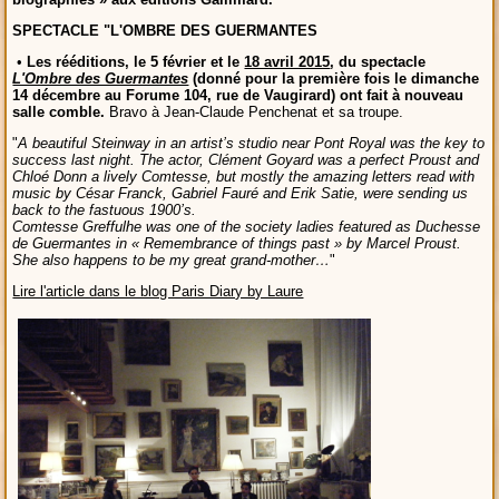
SPECTACLE "L'OMBRE DES GUERMANTES
•
Les rééditions, le 5 février et le
18 avril 2015
, du spectacle
L'Ombre des Guermantes
(donné pour la première fois le dimanche
14 décembre au Forume 104, rue de Vaugirard) ont fait à nouveau
salle comble.
Bravo à Jean-Claude Penchenat et sa troupe.
"
A beautiful Steinway in an artist’s studio near Pont Royal was the key to
success last night. The actor, Clément Goyard was a perfect Proust and
Chloé Donn a lively Comtesse, but mostly the amazing letters read with
music by César Franck, Gabriel Fauré and Erik Satie, were sending us
back to the fastuous 1900’s.
Comtesse Greffulhe was one of the society ladies featured as Duchesse
de Guermantes in « Remembrance of things past » by Marcel Proust.
She also happens to be my great grand-mother…
"
Lire l'article dans le blog Paris Diary by Laure