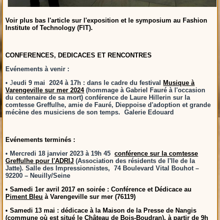
Voir plus bas l'article sur l'exposition et le symposium au Fashion
Institute of Technology (FIT).
CONFERENCES, DEDICACES ET RENCONTRES
Evénements à venir :
• J
eudi 9 mai 2024 à 17h : dans le cadre du festival
Musique à
Varengeville sur mer 2024
(hommage à Gabriel Fauré à l'occasion
du centenaire de sa mort) conférence de Laure Hillerin sur la
comtesse Greffulhe, amie de Fauré, Dieppoise d'adoption et grande
mécène des musiciens de son temps. Galerie Edouard
Evénements terminés :
• Mercredi 18 janvier 2023 à 19h 45
conférence sur la comtesse
Greffulhe pour l'ADRIJ
(Association des résidents de l'Ile de la
Jatte). Salle des Impressionnistes, 74 Boulevard Vital Bouhot –
92200 – Neuilly/Seine
• Samedi 1er avril 2017 en soirée : Conférence et Dédicace au
Piment Bleu
à Varengeville sur mer (76119)
• Samedi 13 mai : dédicace à la Maison de la Presse de Nangis
(commune où est situé le Château de Bois-Boudran), à partir de 9h