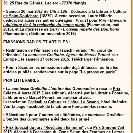
30, 25 Rue du Général Leclerc - 77370 Nangis
• Samedi 20 mai 2017 de 14h à 18h : Dédicace à la
Librairie Cultura
de Saint-Doulchard
(18230). A cette occasion, Laure Hillerin
dédicacera aussi ses autres ouvrages :
Proust pour Rire - Bréviaire
jubilatoire de A la recherche du temps perdu
(Flammarion, mai
2016), et
La duchesse de Berry - L'oiseau rebelle des Bourbons
(Flammarion, réédition novembre 2016)
EMISSIONS RADIOS ET ARTICLES :
• Rediffusion de l'émission de Franck Ferrand "Au cœur de
l'Histoire"
La comtesse Greffulhe, égérie de Marcel Proust
sur
Europe 1 le samedi 17 octobre 2015.
Télécharger l'émission
.
• Pour réécouter les émissions radio déjà diffusées, ou lire les
articles publiés, rendez-vous sur la page
"La presse en parle"
PRIX LITTERAIRES
•
La comtesse Greffulhe L'ombre des Guermantes
a recu le
Prix
Céleste Albaret 2015
(1ère édition), décerné par la
Librairie Fontaine
,
la librairie de Marcel Proust, en partenariat avec
l'association
Cocktail et Culture
et
l'hôtel Le Swann
, hôtel littéraire.
Voir la page Facebook de la Librairie Fontaine-Haussmann.
• Sélectionné pour 7 autres prix littéraires,
La comtesse Greffulhe
L'ombre des Guermantes
a été deux fois primé :
• P
rix Spécial du jury "Révélation féminine"
, du
Prix Simone Veil
2015
,
décerné à l'occasion du
7ème Salon des Femmes de Lettres
,