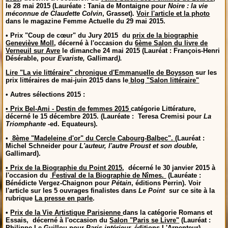
le 28 mai 2015 (Lauréate : Tania de Montaigne pour
Noire : la vie
méconnue de Claudette Colvin
, Grasset).
Voir l'article et la photo
dans le magazine Femme Actuelle du 29 mai 2015.
•
Prix "Coup de cœur" du Jury 2015
du
prix de la biographie
Geneviève Moll
, décerné à l'occasion du
6ème Salon du livre de
Verneuil sur Avre
le dimanche 24 mai 2015 (Lauréat : François-Henri
Désérable, pour
Evariste,
Gallimard
).
Lire "La vie littéraire" chronique d'Emmanuelle de Boysson
sur les
prix littéraires de mai-juin 2015 dans le
blog "Salon littéraire"
•
Autres sélections 2015 :
• Prix Bel-Ami - Destin de femmes 2015
catégorie Littérature,
décerné le 15 décembre 2015. (Lauréate : Teresa Cremisi pour
La
Triomphante
-ed. Equateurs).
•
8ème "Madeleine d'or" du Cercle Cabourg-Balbec".
(Lauréat :
Michel Schneider
pour
L'auteur, l'autre Proust et son double,
Gallimard).
•
Prix de la Biographie du Point 2015
, décerné le 30 janvier 2015 à
l'occasion du
Festival de la Biographie de Nîmes.
(Lauréate :
Bénédicte Vergez-Chaignon
pour
Pétain
, éditions Perrin). Voir
l'article sur les 5 ouvrages finalistes dans
Le Point
sur ce site à la
rubrique
La presse en parle
.
•
Prix de la Vie Artistique Parisienne
dans la catégorie
Romans et
Essais, décerné à l'occasion du
Salon "Paris se Livre"
(Lauréat :
Philippe Le Guillou pour
Paris intérieur,
éditions L'Arpenteur)