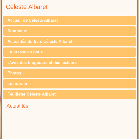
Celeste Albaret
Accueil de Céleste Albaret
Sommaire
Actualités du livre Céleste Albaret
La presse en parle
L'avis des blogueurs et des lecteurs
Photos
Liens web
Feuilleter Céleste Albaret
Actualités