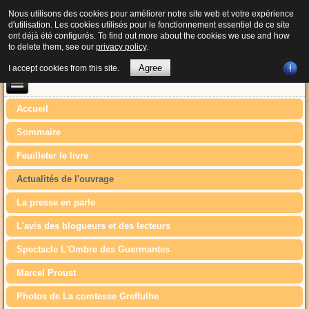
Nous utilisons des cookies pour améliorer notre site web et votre expérience
d'utilisation. Les cookies utilisés pour le fonctionnement essentiel de ce site
ont déjà été configurés. To find out more about the cookies we use and how
to delete them, see our
privacy policy
.
Agree
I accept cookies from this site.
Accueil
Sommaire
Feuilleter le livre
Actualités de l'ouvrage
La presse en parle
L'avis des blogueurs et des lecteurs
Spectacle L'Ombre des Guermantes
Marcel Proust
Photos de La comtesse Greffulhe