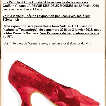
Lire l'article d'Annick Steta "A la recherche de la comtesse
Greffulhe" dans LA REVUE DES DEUX MONDES
du 12 février 2016
(entretien avec Laurent Cotta)
Voir la visite guidée de l'exposition par Jean-Yves Tadié sur
Télérama.fr
Cette exposition sera présentée à New-York au F.I.T (
Fashion
Institute of Technology
), de
septembre 2016 au 3 jenvier 2017, sous
le titre
Proust's Duchess
Voir l'annonce de l'exposition sur le site
du FIT
.
Voir l'interview de Valerie Steele,
chief curator & director
du FIT.