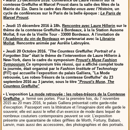
• Mardi 13 décembre 2016. Conférence de Laure Hillerin sur la
comtesse Greffulhe et Marcel Proust
dans la salle des fêtes de la
Mairie du 11e.
Dans le cadre des
Rendez-vous avec l’Histoire,
un
cycle de conférences sur le Paris de la belle époque :
Le Paris de
Marcel Proust
.
• Jeudi 15 décembre 2016 à 18h.
Rencontre avec Laure Hillerin
sur le
thème de la comtesse Greffulhe à Bordeaux, à la la Station Ausone
Mollat, 8 rue de la Vieille Tour - 33000 Bordeaux. A l'invitation de
l'Académie du vin de Bordeaux
en partenariat avec la
Librairie
Mollat
. Rencontre animée par Aurélie Labruyère.
• Jeudi 20 Octobre 2016.
"The Countess Greffulhe: Portrait of a
Forgotten Star"
était le thème de l'intervention de Laure Hillerin à
New-York, dans le cadre du symposium
Proust's Muse Fashion
Symposium
Ce symposium très réussi, qui a affiché complet toute
la journée, était organisé par le
Fashion Institute of Technology
(FIT) qui accueille l'exposition du palais Galliera, "La Mode
retrouvée, Les robes-Trésors de la comtesse Greffulhe" du 23
septembre 2016 au 3 janvier, sous le titre
"
Proust's Muse,
The
Countess Greffulhe
"
• L'exposition
La mode retrouvée : les robes-trésors de la Comtesse
Greffulhe
a fermé ses portes. Pour la première fois, du 7 novembre
2015 au 20 mars 2016, le palais Galliera présentait cette garde-robe
d’exception. Passeport vers la littérature et l’imaginaire dont elle garde le
souvenir, elle est aussi le reflet d’un exercice de mode dans lequel de
nombreux couturiers contemporains peuvent se voir. L’exposition
présente une quarantaine de robes griffées de Worth, Fortuny, Babani,
Lanvin, mais aussi des accessoires, des photographies et des portraits.