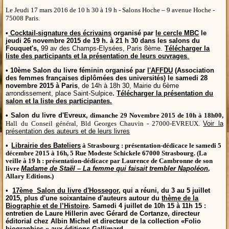
Le Jeudi 17 mars 2016 de 10 h 30 à 19 h - Salons Hoche – 9 avenue Hoche -
75008 Paris.
•
Cocktail-signature des écrivains
organisé par
le cercle MBC
le
jeudi 26 novembre 2015 de 19 h. à 21 h 30 dans les salons du
Fouquet's,
99 av des Champs-Elysées, Paris 8ème.
Télécharger la
liste des participants et la présentation de leurs ouvrages
.
• 10ème Salon du livre féminin organisé par
l'AFFDU
(Association
des femmes françaises diplômées des universités) le samedi 28
novembre 2015 à Paris
, de 14h à 18h 30, Mairie du 6ème
arrondissement, place Saint-Sulpice
.
Télécharger la présentation du
salon et la liste des participantes.
• Salon du livre d'Evreux,
dimanche 29 Novembre 2015
de 10h à 18h00,
Hall du Conseil général, Bld Georges Chauvin - 27000-EVREUX.
Voir la
présentation des auteurs et de leurs livres
•
Librairie des Bateliers
à Strasbourg :
présentation-dédicace
le samedi 5
décembre 2015 à 16h,
5 Rue Modeste Schickele 67000 Strasbourg. (La
veille à 19 h : présentation-dédicace par Laurence de Cambronne de son
livre
Madame de Staël – La femme qui faisait trembler Napoléon
,
Allary Editions.)
•
17ème Salon du livre d'Hossegor
, qui a réuni, du 3 au 5 juillet
2015, plus d'une soixantaine d'auteurs autour du
thème de la
Biographie et de l’Histoire
. Samedi 4 juillet de 10h 15 à 11h 15 :
entretien de Laure Hillerin avec Gérard de Cortanze, directeur
éditorial chez Albin Michel et directeur de la collection «Folio
biographies » aux éditions Gallimard.