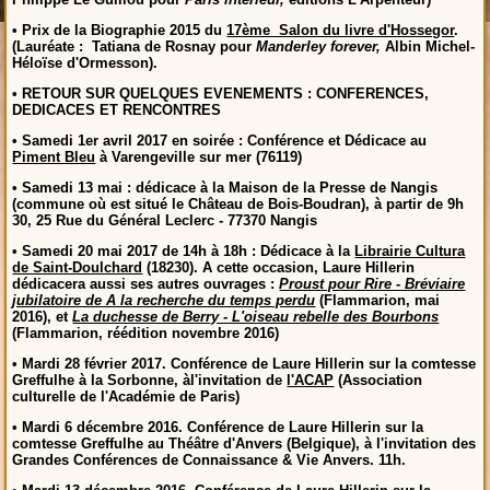
•
Prix de la Biographie 2015 du
17ème Salon du livre d'Hossegor
.
(Lauréate : Tatiana de Rosnay pour
Manderley forever,
Albin Michel-
Héloïse d'Ormesson).
• RETOUR SUR QUELQUES EVENEMENTS :
CONFERENCES,
DEDICACES ET RENCONTRES
• Samedi 1er avril 2017 en soirée : Conférence et Dédicace au
Piment Bleu
à Varengeville sur mer (76119)
• Samedi 13 mai : dédicace à la Maison de la Presse de Nangis
(commune où est situé le Château de Bois-Boudran), à partir de 9h
30, 25 Rue du Général Leclerc - 77370 Nangis
• Samedi 20 mai 2017 de 14h à 18h : Dédicace à la
Librairie Cultura
de Saint-Doulchard
(18230). A cette occasion, Laure Hillerin
dédicacera aussi ses autres ouvrages :
Proust pour Rire - Bréviaire
jubilatoire de A la recherche du temps perdu
(Flammarion, mai
2016), et
La duchesse de Berry - L'oiseau rebelle des Bourbons
(Flammarion, réédition novembre 2016)
• Mardi 28 février 2017.
Conférence de Laure Hillerin sur la comtesse
Greffulhe
à la Sorbonne, àl'invitation de
l'ACAP
(Association
culturelle de l'Académie de Paris)
• Mardi 6 décembre 2016. Conférence de Laure Hillerin sur la
comtesse Greffulhe au Théâtre d'Anvers (Belgique), à l'invitation des
Grandes Conférences de Connaissance & Vie Anvers. 11h.