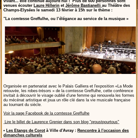
vivant... elle continue aujourd'hui ! Plus de 600 personnes sont
venues écouter
Laure Hillerin
et
Jérôme Bastianelli
au Théâtre des
Champs-Elysées le samedi 13 février à 15h sur le thème :
"La
comtesse Greffulhe, ou l’élégance au service de la musique »
Organisée en partenariat avec le Palais Galliera et l'exposition «La Mode
retouvée, les robes-trésors » de la comtesse Greffulhe, cette conférence
invitait à découvrir le visage oublié d’une femme qui renouvela les formes
du mécénat artistique et joua un rôle clé dans la vie musicale française
au tournant du siècle.
Voir la page Facebook de la comtesse Greffulhe
Lire le billet de Laurence Grenier dans son blog "proustpourtous"
•
Les Etangs de Corot
à Ville d'Avray :
Rencontre à l'occasion des
dimanches culturels