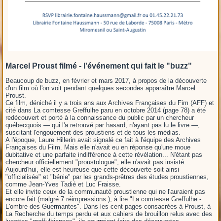
Marcel Proust filmé - l'événement qui fait le "buzz"
Beaucoup de buzz, en février et mars 2017, à propos de la découverte
d'un film où l'on voit pendant quelques secondes apparaître Marcel
Proust.
Ce film, déniché il y a trois ans aux Archives Françaises du Fim (AFF) et
cité dans La comtesse Greffulhe paru en octobre 2014 (page 78) a été
redécouvert et porté à la connaissance du public par un chercheur
québecquois — qui l'a retrouvé par hasard, n'ayant pas lu le livre —,
suscitant l'engouement des proustiens et de tous les médias.
A l'époque, Laure Hillerin avait signalé ce fait à l'équipe des Archives
Françaises du Film. Mais elle n'avait eu en réponse qu'une moue
dubitative et une parfaite indifférence à cette révélation... N'étant pas
chercheur officiellement "proustologue", elle n'avait pas insisté.
Aujourd'hui, elle est heureuse que cette découverte soit ainsi
"officialisée" et "bénie" par les grands-prêtres des études proustiennes,
comme Jean-Yves Tadié et Luc Fraisse.
Et elle invite ceux de la communauté proustienne qui ne l'auraient pas
encore fait (malgré 7 réimpressions ), à lire "La comtesse Greffulhe -
L'ombre des Guermantes". Dans les cent pages consacrées à Proust, à
La Recherche du temps perdu et aux cahiers de brouillon relus avec des