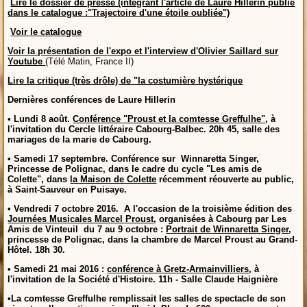
Lire le dossier de presse (intégrant l'article de Laure Hillerin publié
dans le catalogue :"Trajectoire d'une étoile oubliée")
Voir le catalogue
Voir la présentation de l'expo et l'interview d'Olivier Saillard sur
Youtube
(Télé Matin, France II)
Lire la critique (très drôle) de "la costumière hystérique
Dernières conférences de Laure Hillerin
• Lundi 8 août.
Conférence "Proust et la comtesse Greffulhe"
, à
l'invitation du Cercle littéraire Cabourg-Balbec. 20h 45, salle des
mariages de la marie de Cabourg.
• Samedi 17 septembre. Conférence sur Winnaretta Singer,
Princesse de Polignac, dans le cadre du cycle "Les amis de
Colette", dans
la Maison de Colette
récemment réouverte au public,
à Saint-Sauveur en Puisaye.
• Vendredi 7 octobre 2016. A l'occasion de la troisième édition des
Journées Musicales Marcel Proust
, organisées à Cabourg par Les
Amis de Vinteuil du 7 au 9 octobre :
Portrait de Winnaretta Singer
,
princesse de Polignac, dans la chambre de Marcel Proust au Grand-
Hôtel. 18h 30.
•
Samedi 21 mai 2016 :
conférence à Gretz-Armainvilliers
, à
l'invitation de la Société d'Histoire. 11h - Salle Claude Haignière
•La comtesse Greffulhe remplissait les salles de spectacle de son