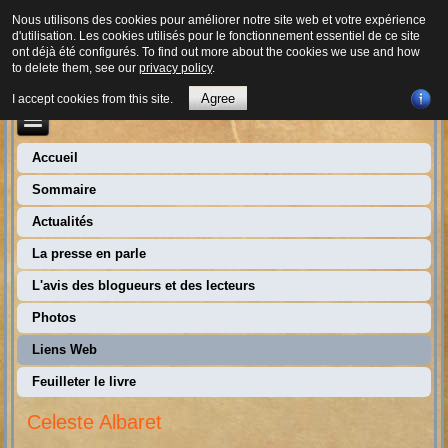
Nous utilisons des cookies pour améliorer notre site web et votre expérience
d'utilisation. Les cookies utilisés pour le fonctionnement essentiel de ce site
ont déjà été configurés. To find out more about the cookies we use and how
to delete them, see our
privacy policy
.
Agree
I accept cookies from this site.
Accueil
Sommaire
Actualités
La presse en parle
L'avis des blogueurs et des lecteurs
Photos
Liens Web
Feuilleter le livre
Celeste Albaret