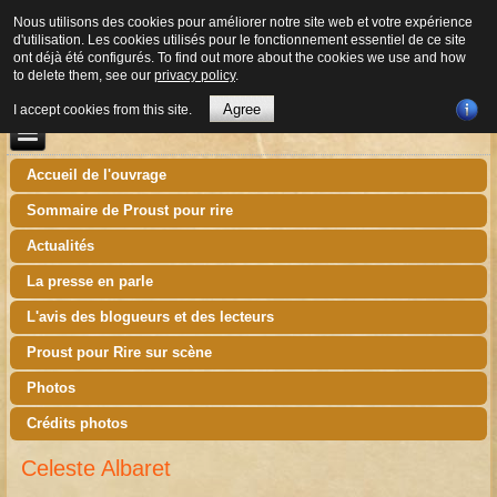
Nous utilisons des cookies pour améliorer notre site web et votre expérience
d'utilisation. Les cookies utilisés pour le fonctionnement essentiel de ce site
ont déjà été configurés. To find out more about the cookies we use and how
to delete them, see our
privacy policy
.
Agree
I accept cookies from this site.
Accueil de l'ouvrage
Sommaire de Proust pour rire
Actualités
La presse en parle
L'avis des blogueurs et des lecteurs
Proust pour Rire sur scène
Photos
Crédits photos
Celeste Albaret