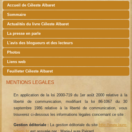
Accueil de Céleste Albaret
Sommaire
Actualités du livre Céleste Albaret
La presse en parle
L'avis des blogueurs et des lecteurs
Photos
Liens web
Feuilleter Céleste Albaret
MENTIONS LEGALES
En application de la loi 2000-719 du 1er août 2000 relative à la
liberté de communication, modifiant la loi 86-1067 du 30
septembre 1986 relative à la liberté de communication, vous
trouverez ci-dessous les informations légales concernant ce site :
Gestion éditoriale :
La gestion éditoriale du site
http://www.laure-
hillerin.fr/
est assurée par : Marie-Laure Piérard