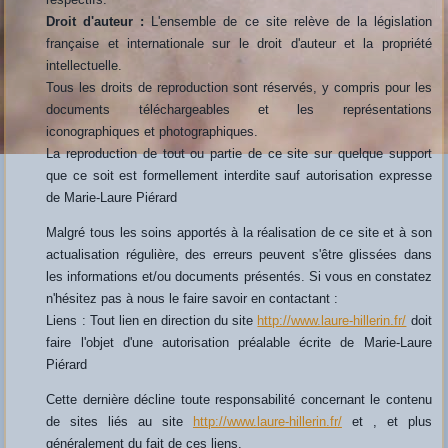
Droit d'auteur :
L'ensemble de ce site relève de la législation
française et internationale sur le droit d'auteur et la propriété
intellectuelle.
Tous les droits de reproduction sont réservés, y compris pour les
documents téléchargeables et les représentations
iconographiques et photographiques.
La reproduction de tout ou partie de ce site sur quelque support
que ce soit est formellement interdite sauf autorisation expresse
de Marie-Laure Piérard
Malgré tous les soins apportés à la réalisation de ce site et à son
actualisation régulière, des erreurs peuvent s'être glissées dans
les informations et/ou documents présentés. Si vous en constatez
n'hésitez pas à nous le faire savoir en contactant :
Liens : Tout lien en direction du site
http://www.laure-hillerin.fr/
doit
faire l'objet d'une autorisation préalable écrite de Marie-Laure
Piérard
Cette dernière décline toute responsabilité concernant le contenu
de sites liés au site
http://www.laure-hillerin.fr/
et , et plus
généralement du fait de ces liens.