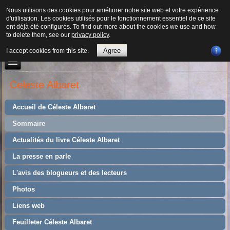
Nous utilisons des cookies pour améliorer notre site web et votre expérience
d'utilisation. Les cookies utilisés pour le fonctionnement essentiel de ce site
ont déjà été configurés. To find out more about the cookies we use and how
to delete them, see our
privacy policy
.
Agree
I accept cookies from this site.
Celeste Albaret
Accueil de Céleste Albaret
Sommaire
Actualités du livre Céleste Albaret
La presse en parle
L'avis des blogueurs et des lecteurs
Photos
Liens web
Feuilleter Céleste Albaret