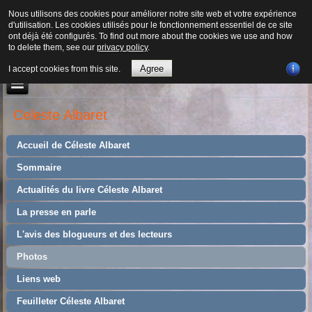
Nous utilisons des cookies pour améliorer notre site web et votre expérience
d'utilisation. Les cookies utilisés pour le fonctionnement essentiel de ce site
ont déjà été configurés. To find out more about the cookies we use and how
to delete them, see our
privacy policy
.
Agree
I accept cookies from this site.
Celeste Albaret
Accueil de Céleste Albaret
Sommaire
Actualités du livre Céleste Albaret
La presse en parle
L'avis des blogueurs et des lecteurs
Photos
Liens web
Feuilleter Céleste Albaret