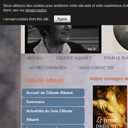
Nous utilisons des cookies pour améliorer notre site web et votre expérience d'ut
them, see our
privacy policy
.
Agree
I accept cookies from this site.
ACCUEIL
CÉLESTE ALBARET
POUR LE PLA
AUTRES OUVRAGES
NOUS CONTACTER
Autres ouvrages de
Celeste Albaret
Accueil de Céleste Albaret
Sommaire
Actualités du livre Céleste
Albaret