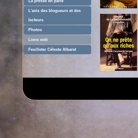
La presse en parle
L'avis des blogueurs et des
lecteurs
Photos
Liens web
Feuilleter Céleste Albaret