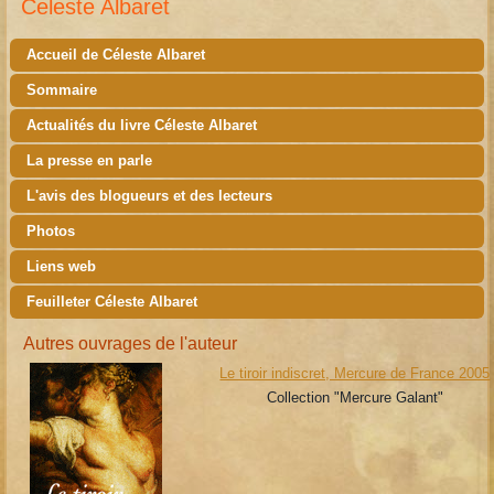
Celeste Albaret
Accueil de Céleste Albaret
Sommaire
Actualités du livre Céleste Albaret
La presse en parle
L'avis des blogueurs et des lecteurs
Photos
Liens web
Feuilleter Céleste Albaret
Autres ouvrages de l'auteur
Le tiroir indiscret, Mercure de France 2005
Collection "Mercure Galant"