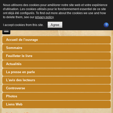
Nous utilisons des cookies pour améliorer notre site web et votre expérience
d'utilisation. Les cookies utilisés pour le fonctionnement essentiel de ce site
ont déjà été configurés. To find out more about the cookies we use and how
to delete them, see our
privacy policy
.
Agree
I accept cookies from this site.
Accueil de l'ouvrage
Sommaire
Feuilleter le livre
Actualités
La presse en parle
L'avis des lecteurs
Controverse
Photos
Liens Web